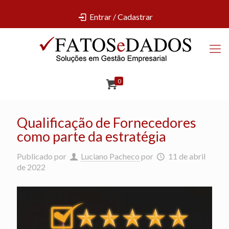
Entrar / Cadastrar
0
Qualificação de Fornecedores
como parte da estratégia
Publicado por
Luciano Pacheco
por
11 de abril
de 2022