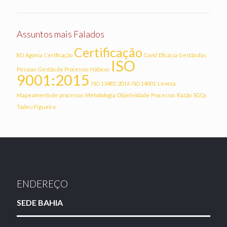
Assuntos mais Falados
Certificação
8D
Agonia
Certficação
Covid
Eficácia
Gestão das
ISO
Pessoas
Gestão de Processos
Hábicos
9001:2015
ISO 13485:2016
ISO 14001
Leveza
Mapeamento de processos
Metodologia
Objetividade
Processos
Razão
SGQs
Tadeu Figueira
ENDEREÇO
SEDE BAHIA