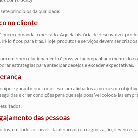
sete princípios da qualidade:
co no cliente
 é quem comanda o mercado. Aquela história de desenvolver produ
iri-lo ficou para trás. Hoje, produtos e serviços devem ser criados
te com um bom relacionamento é possível acompanhar a mente do c
orar estratégias para antecipar desejos e exceder expectativas.
derança
quipe e garantir que todos estejam alinhados a um mesmo objetivo.
seguidas e criar condições para que seja possível colocá-las em prá
resultados.
gajamento das pessoas
Todos, em todos os níveis da hierarquia da organização, devem est