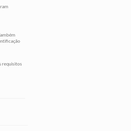
oram
. Também
entificação
 requisitos