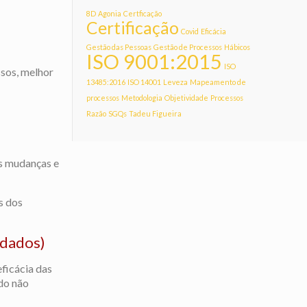
8D
Agonia
Certficação
Certificação
Covid
Eficácia
Gestão das Pessoas
Gestão de Processos
Hábicos
ISO 9001:2015
ISO
ssos, melhor
13485:2016
ISO 14001
Leveza
Mapeamento de
processos
Metodologia
Objetividade
Processos
Razão
SGQs
Tadeu Figueira
as mudanças e
s dos
 dados)
ficácia das
ndo não