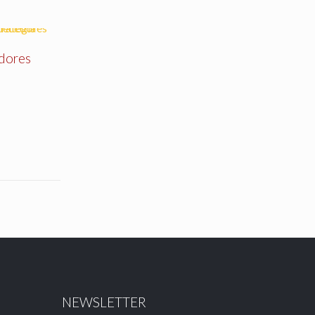
edores
a
NEWSLETTER