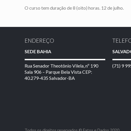
O curso tem duração de 8 (oito) horas. 12 de julho.
ENDEREÇO
TELEF
SEDE BAHIA
SALVAD
Rua Senador Theotônio Vilela, nº 190
(71) 9 9
Sala 906 – Parque Bela Vista CEP:
40.279-435 Salvador-BA
Todos os direitos reservados © Fatos e Dados 2020